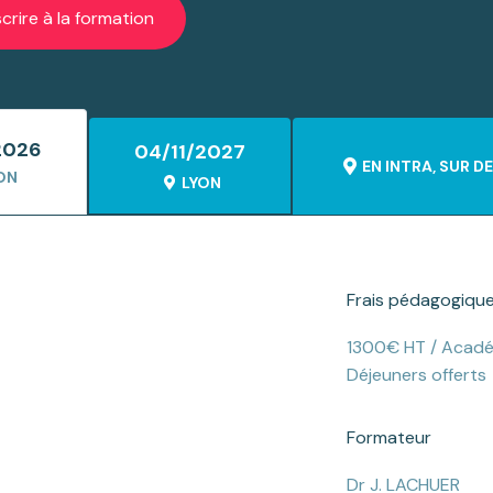
scrire à la formation
2026
04/11/2027
EN INTRA, SUR 
ON
LYON
Frais pédagogiqu
1300€ HT / Acadé
Déjeuners offerts
Formateur
Dr J. LACHUER