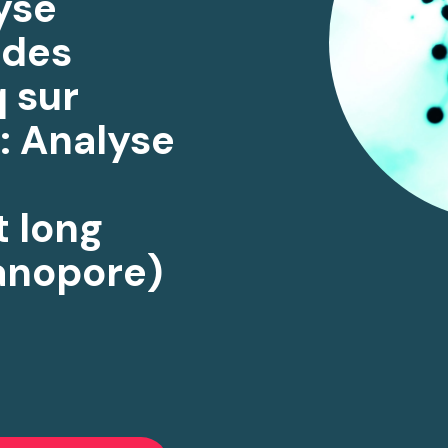
yse
 des
 sur
 : Analyse
t long
anopore)