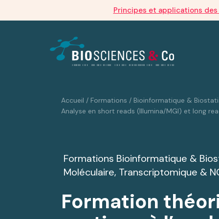
Principes et applications de
Accueil
/
Formations
/
Bioinformatique & Biostati
Analyse en short reads (Illumina/MGI) et long r
Formations
Bioinformatique & Bios
Moléculaire, Transcriptomique & 
Formation théor