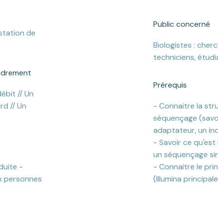
Public concerné
station de
Biologistes : cherc
techniciens, étudi
adrement
Prérequis
ébit // Un
d // Un
- Connaitre la stru
séquençage (savoi
adaptateur, un in
- Savoir ce qu'est 
un séquençage sin
duite -
- Connaitre le pr
x personnes
(Illumina principa