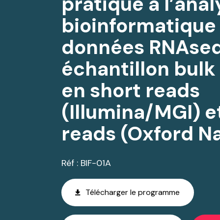
pratique à l’anal
bioinformatique
données RNAseq
échantillon bulk
en short reads
(Illumina/MGI) e
reads (Oxford N
Réf : BIF-01A
Télécharger le programme