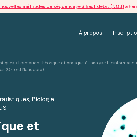
s nouvelles méthodes de séquencage à haut débit (NGS)
à Par
À propos
Inscripti
stiques
/
Formation théorique et pratique à l’analyse bioinformatiq
eads (Oxford Nanopore)
tatistiques
,
Biologie
NGS
ique et