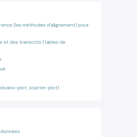
rence (les méthodes d’alignement) pour
e
s et des transcrits (tables de
e
que
olcano-plot, scatter-plot)
e données