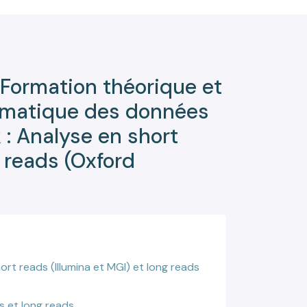
 Formation théorique et
ormatique des données
 : Analyse en short
g reads (Oxford
rt reads (Illumina et MGI) et long reads
s et long reads