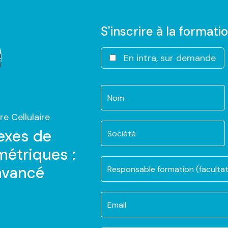
S'inscrire à la formati
En intra, sur demande
e Cellulaire
exes de
étriques :
avancé