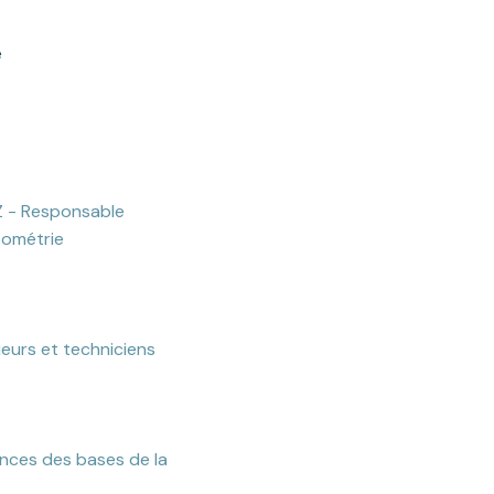
e
 - Responsable
tométrie
ieurs et techniciens
nces des bases de la