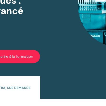
ues :
vancé
scrire à la formation
TRA, SUR DEMANDE