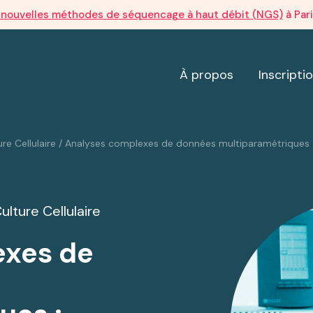
s nouvelles méthodes de séquencage à haut débit (NGS)
à Par
À propos
Inscripti
re Cellulaire
/
Analyses complexes de données multiparamétriques :
lture Cellulaire
exes de