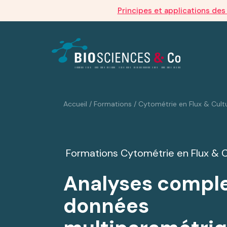
Principes et applications de
Accueil
/
Formations
/
Cytométrie en Flux & Cultu
Formations
Cytométrie en Flux & Cu
Analyses compl
données