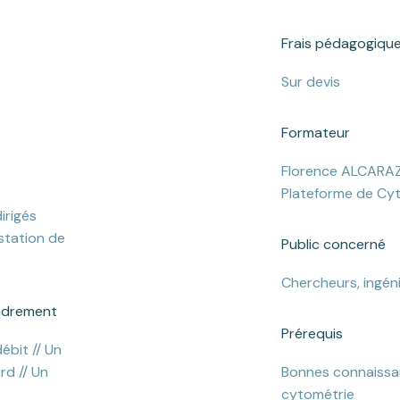
Frais pédagogiqu
Sur devis
Formateur
Florence ALCARAZ
Plateforme de Cy
irigés
station de
Public concerné
Chercheurs, ingén
adrement
Prérequis
ébit // Un
d // Un
Bonnes connaissa
cytométrie